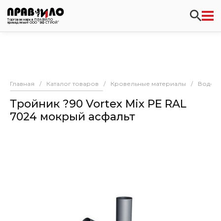
Торговая марка ПРАВИЛО
принадлежит ООО “ВФ СТРОЙ”
Главная
/
Каталог товаров
/
Кровельные материалы
/
Водост
Тройник ?90 Vortex Mix PE RAL
7024 мокрый асфальт