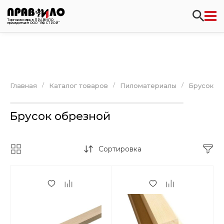
Торговая марка ПРАВИЛО
принадлежит ООО “ВФ СТРОЙ”
/
/
/
Главная
Каталог товаров
Пиломатериалы
Брусок о
Брусок обрезной
Сортировка