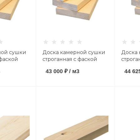
ной сушки
Доска камерной сушки
Доска
 фаской
строганная с фаской
строга
мм хвойные
40*140*6000 мм
40*90*
3
43 000 ₽
/
м3
44 62
AB
хвойные породы сорт
породы
AB