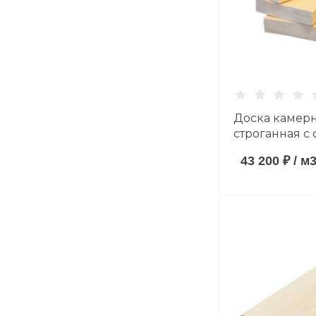
Доска камер
строганная с
40*185*6000 
43 200 ₽
/
м
породы сорт 