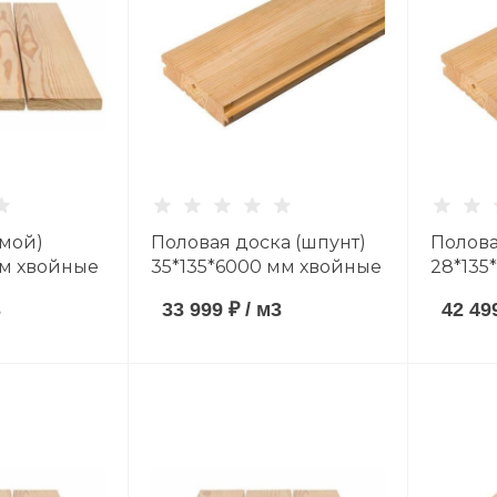
мой)
Половая доска (шпунт)
Полова
мм хвойные
35*135*6000 мм хвойные
28*135
AB
породы сорт AB
породы
3
33 999 ₽
/
м3
42 49