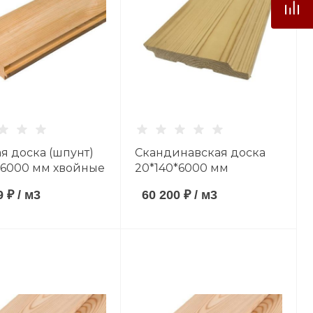
я доска (шпунт)
Скандинавская доска
*6000 мм хвойные
20*140*6000 мм
 сорт AB
хвойные породы сорт
9 ₽
/
м3
60 200 ₽
/
м3
AB