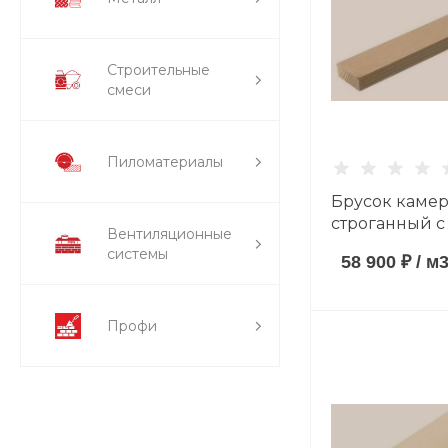
Строительные
смеси
Пиломатериалы
Брусок каме
строганный с
Вентиляционные
(антисептир
системы
58 900 ₽
/
м
20*40*3000 
породы сорт 
Профи