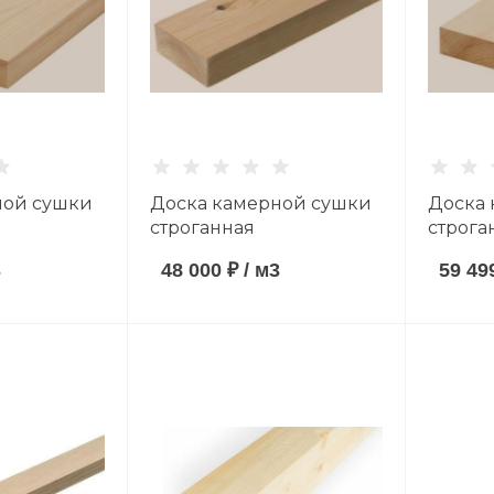
ной сушки
Доска камерной сушки
Доска
строганная
строга
ванная)
(антисептированная)
(антис
3
48 000 ₽
/
м3
59 49
мм
40*90*6000 мм хвойные
30*90*
оды сорт
породы сорт AB
породы