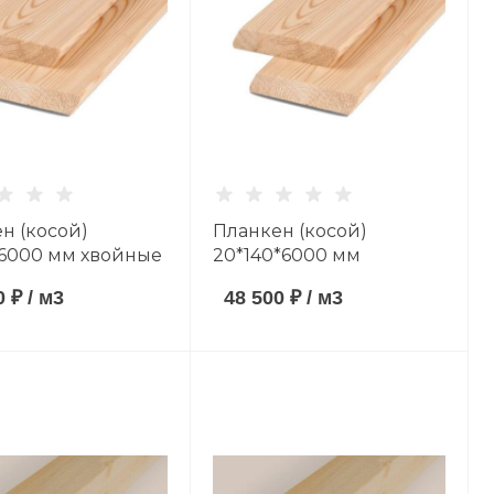
н (косой)
Планкен (косой)
6000 мм хвойные
20*140*6000 мм
 сорт AB
хвойные породы сорт
0 ₽
/
м3
48 500 ₽
/
м3
AB