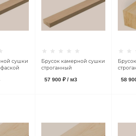
рной сушки
Брусок камерной сушки
Брусок
 фаской
строганный
строга
ованный)
(антисептированный)
(антис
3
57 900 ₽
/
м3
58 90
мм хвойные
20*40*3000 мм хвойные
40*40*
AB
породы сорт AB
породы