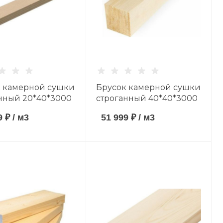
 камерной сушки
Брусок камерной сушки
нный 20*40*3000
строганный 40*40*3000
ойные породы
мм хвойные породы
9 ₽
/
м3
51 999 ₽
/
м3
B
сорт AB