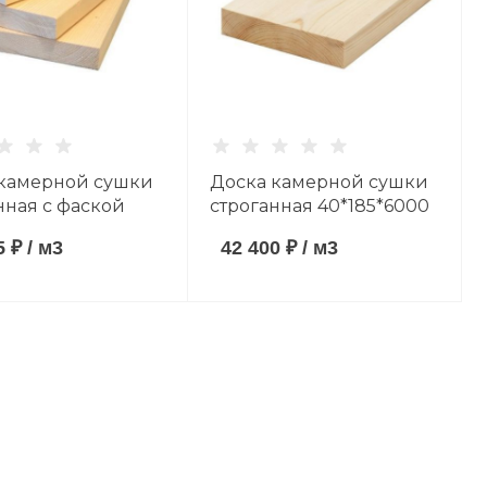
 камерной сушки
Доска камерной сушки
нная с фаской
строганная 40*185*6000
6000 мм хвойные
мм хвойные породы
5 ₽
/
м3
42 400 ₽
/
м3
 сорт AB
сорт AB