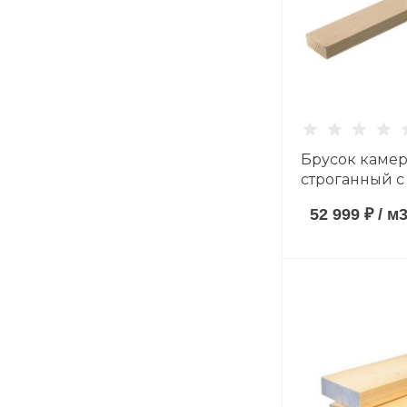
Брусок каме
строганный с
20*40*3000 
52 999 ₽
/
м
породы сорт 