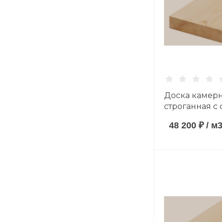
Доска камер
строганная с
(антисептиро
48 200 ₽
/
м
40*185*6000 
породы сорт 