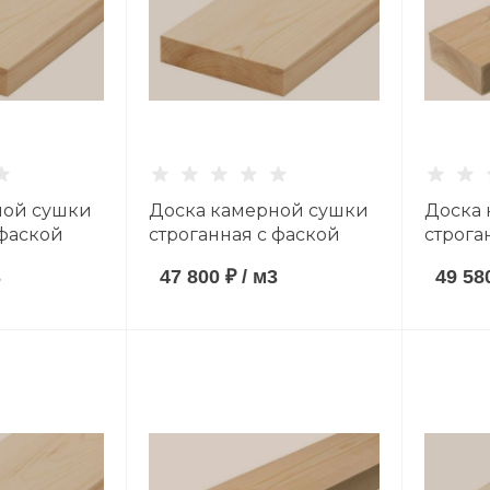
ной сушки
Доска камерной сушки
Доска
 фаской
строганная с фаской
строга
ванная)
(антисептированная)
(антис
3
47 800 ₽
/
м3
49 58
мм хвойные
40*140*6000 мм
40*90*
AB
хвойные породы сорт
породы
AB