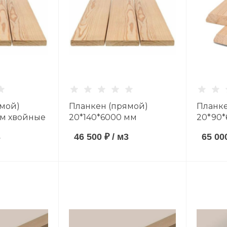
мой)
Планкен (прямой)
Планке
мм хвойные
20*140*6000 мм
20*90*
AB
хвойные породы сорт
породы
3
46 500 ₽
/
м3
65 00
AB