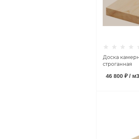
Доска камер
строганная
(антисептиро
46 800 ₽
/
м
40*140*6000 
хвойные пор
AB