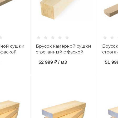
рной сушки
Брусок камерной сушки
Брусок
 фаской
строганный с фаской
строга
мм хвойные
40*40*3000 мм хвойные
мм хв
3
52 999 ₽
/
м3
51 99
AB
породы сорт AB
сорт A