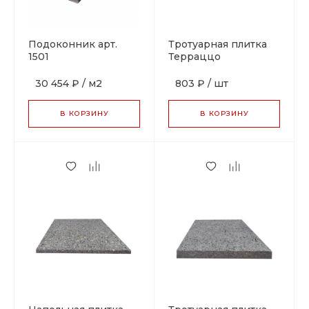
Подоконник арт.
Тротуарная плитка
1501
Терраццо
400х400х40 гранит с
мрамором арт. 1704/4
30 454 ₽
/
м2
803 ₽
/
шт
В КОРЗИНУ
В КОРЗИНУ