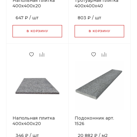
Напольная плитка
Тротуарная плитка
400х400х20
400х400х40
Терраццо гранит с
Терраццо гранит
мрамором арт.
арт. 1705/4
647 ₽
/
шт
803 ₽
/
шт
1704/2
В КОРЗИНУ
В КОРЗИНУ
Напольная плитка
Подоконник арт.
400х400х20
1526
Терраццо гранит
арт. 1705/2
346 ₽
/
шт
20 882 ₽
/
м2