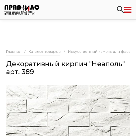
Торговая марка ПРАВИЛО
принадлежит ООО “ВФ СТРОЙ”
Главная
/
Каталог товаров
/
Искусственный камень для фасада
Декоративный кирпич "Неаполь"
арт. 389