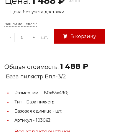
Цена:
1 488 ₽
за шт.
Цена без учета доставки
Нашли дешевле?
В корзину
шт.
-
+
1 488 ₽
Общая стоимость:
База пилястр Бпл-3/2
Размер, мм -
180x85х490;
Тип -
База пилястр;
Базовая единица -
шт;
Артикул -
103063;
Все характеристики