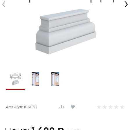
‹
›
Артикул:
103063