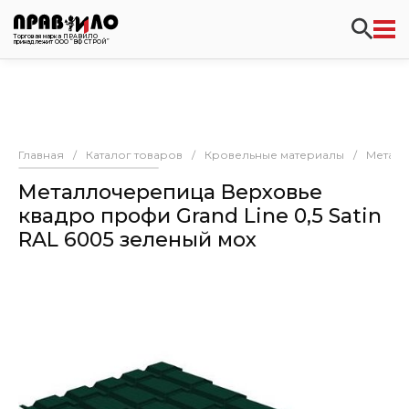
Торговая марка ПРАВИЛО
принадлежит ООО “ВФ СТРОЙ”
Главная
/
Каталог товаров
/
Кровельные материалы
/
Метал
Металлочерепица Верховье
квадро профи Grand Line 0,5 Satin
RAL 6005 зеленый мох