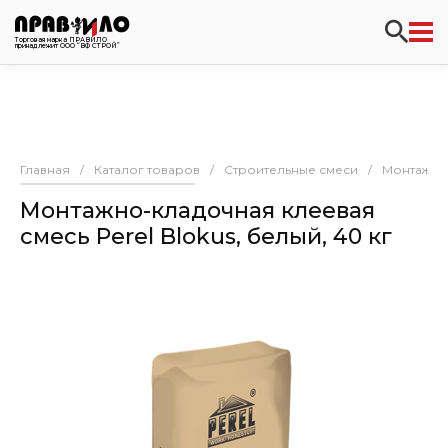
Торговая марка ПРАВИЛО
принадлежит ООО “ВФ СТРОЙ”
Главная
/
Каталог товаров
/
Строительные смеси
/
Монтажно
Монтажно-кладочная клеевая
смесь Perel Blokus, белый, 40 кг