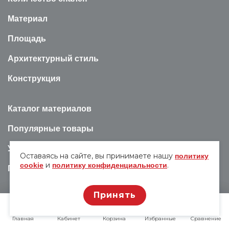
Материал
Площадь
Архитектурный стиль
Конструкция
Каталог материалов
Популярные товары
Услуги
Оставаясь на сайте, вы принимаете нашу
политику
и
.
cookie
политику конфиденциальности
Полезная информация
Принять
© 2009-2026 Все права на содержание сайта vfstroy.ru
Главная
Главная
Кабинет
Кабинет
Корзина
Корзина
Избранные
Избранные
Сравнение
Сравнение
принадлежат ООО "ВФ Строй".