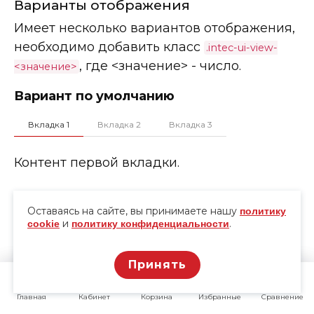
Варианты отображения
Имеет несколько вариантов отображения,
необходимо добавить класс
.intec-ui-view-
, где <значение> - число.
<значение>
Вариант по умолчанию
Вкладка 1
Вкладка 2
Вкладка 3
Контент первой вкладки.
Вариант 1
Оставаясь на сайте, вы принимаете нашу
политику
Вкладка 1
и
Вкладка 2
Вкладка 3
.
cookie
политику конфиденциальности
Контент первой вкладки.
Принять
Вариант 2
Главная
Главная
Кабинет
Кабинет
Корзина
Корзина
Избранные
Избранные
Сравнение
Сравнение