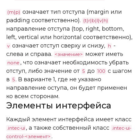
означает тип отступа (margin или
(m|p)
padding соответственно).
(t|r|b|l|v|h)
направление отступа (top, right, bottom,
left, vertical или horizontal соответственно),
означает отступ сверху и снизу,
-
v
h
слева и справа.
может иметь
<значение>
, что означает необходимость убрать
none
отступ, либо значение от
до
с шагом
5
100
в
. В варианте 1, где не указано
5
направление оступа, он будет применен
ко всем сторонам.
Элементы интерфейса
Каждый элемент интерфейса имеет класс
, а также собственный класс
.intec-ui
.intec-ui-
.
control-<элемент>