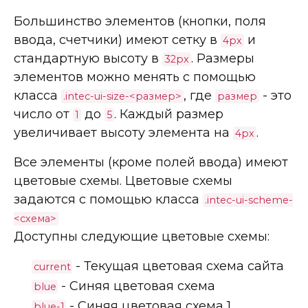
Большинство элементов (кнопки, поля
ввода, счетчики) имеют сетку в
и
4px
стандартную высоту в
. Размеры
32px
элементов можно менять с помощью
класса
, где
- это
.intec-ui-size-<размер>
размер
число от
до
. Каждый размер
1
5
увеличивает высоту элемента на
.
4px
Все элементы (кроме полей ввода) имеют
цветовые схемы. Цветовые схемы
задаются с помощью класса
.intec-ui-scheme-
<схема>
Доступны следующие цветовые схемы:
- Текущая цветовая схема сайта
current
- Синяя цветовая схема
blue
- Синяя цветовая схема 1
blue-1