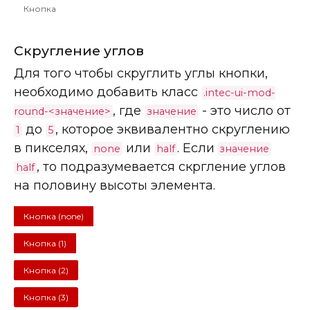
Кнопка
Скругление углов
Для того чтобы скруглить углы кнопки,
необходимо добавить класс
.intec-ui-mod-
, где
- это число от
round-<значение>
значение
до
, которое эквивалентно скруглению
1
5
в пикселях,
или
. Если
none
half
значение
, то подразумевается скргление углов
half
на половину высоты элемента.
Кнопка (none)
Кнопка (1)
Кнопка (2)
Кнопка (3)