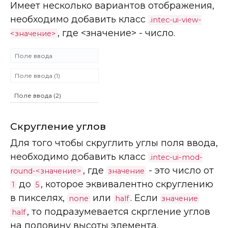
Имеет несколько вариантов отображения,
необходимо добавить класс
.intec-ui-view-
, где <значение> - число.
<значение>
Скругление углов
Для того чтобы скруглить углы поля ввода,
необходимо добавить класс
.intec-ui-mod-
, где
- это число от
round-<значение>
значение
до
, которое эквивалентно скруглению
1
5
в пикселях,
или
. Если
none
half
значение
, то подразумевается скргление углов
half
на половину высоты элемента.