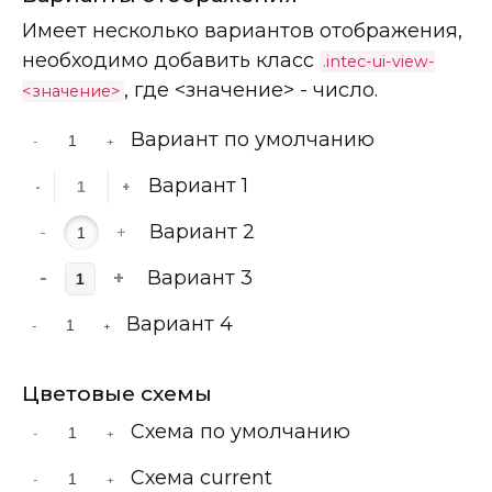
Имеет несколько вариантов отображения,
необходимо добавить класс
.intec-ui-view-
, где <значение> - число.
<значение>
Вариант по умолчанию
-
+
Вариант 1
-
+
Вариант 2
-
+
Вариант 3
-
+
Вариант 4
-
+
Цветовые схемы
Схема по умолчанию
-
+
Схема current
-
+