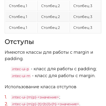
Столбец 1
Столбец 2
Столбец 3
Столбец 1
Столбец 2
Столбец 3
Столбец 1
Столбец 2
Столбец 3
Отступы
Имеются классы для работы с margin и
padding.
- класс для работы с padding;
.intec-ui-p
- класс для работы с margin.
.intec-ui-m
Использование класса отступов
;
.intec-ui-(m|p)-<значение>
.
.intec-ui-(m|p)-(t|r|b|l|v|h)-<значение>