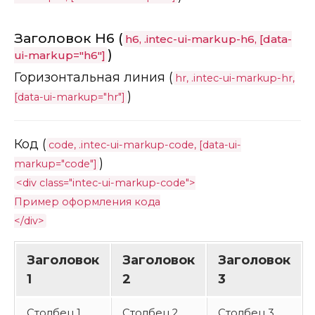
Заголовок H6 (
h6, .intec-ui-markup-h6, [data-
)
ui-markup="h6"]
Горизонтальная линия (
hr, .intec-ui-markup-hr,
)
[data-ui-markup="hr"]
Код (
code, .intec-ui-markup-code, [data-ui-
)
markup="code"]
<div class="intec-ui-markup-code">
Пример оформления кода
</div>
Заголовок
Заголовок
Заголовок
1
2
3
Столбец 1
Столбец 2
Столбец 3