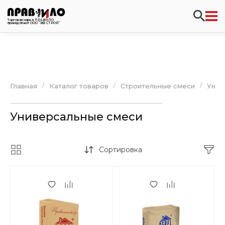
Торговая марка ПРАВИЛО
принадлежит ООО “ВФ СТРОЙ”
/
/
/
Главная
Каталог товаров
Строительные смеси
Унив
Универсальные смеси
Сортировка