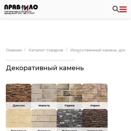
Торговая марка ПРАВИЛО
принадлежит ООО “ВФ СТРОЙ”
/
/
Главная
Каталог товаров
Искусственный камень для ф
Декоративный камень
Диксон
Мальта
Парма
Нарва
Тиволино
Римини
Валенсия
Сорренто