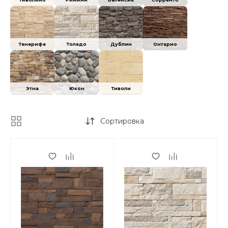
Тенерифе
Толедо
Дублин
Онтарио
Этна
Юкон
Тиволи
Сортировка