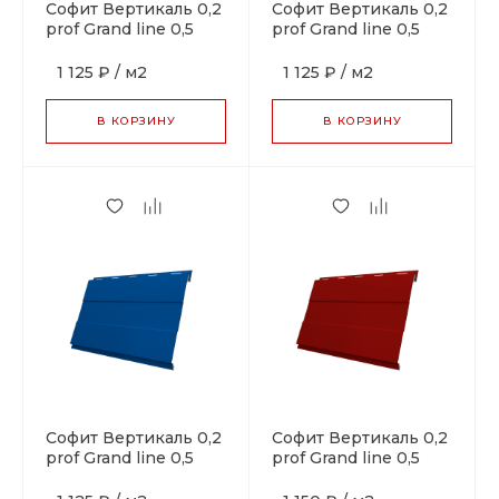
Софит Вертикаль 0,2
Софит Вертикаль 0,2
prof Grand line 0,5
prof Grand line 0,5
Satin с пленкой RAL
Satin с пленкой RAL
7004 сигнальный
6005 зеленый мох
1 125 ₽
/
м2
1 125 ₽
/
м2
серый
В КОРЗИНУ
В КОРЗИНУ
Софит Вертикаль 0,2
Софит Вертикаль 0,2
prof Grand line 0,5
prof Grand line 0,5
Satin с пленкой RAL
Satin с пленкой RAL
5005 сигнальный
3011 коричнево-