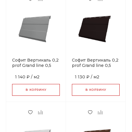
Софит Вертикаль 0,2
Софит Вертикаль 0,2
prof Grand line 0,5
prof Grand line 0,5
Satin RAL 9006бело-
Satin RAL 9005
алюминиевый
черный
1 140 ₽
/
м2
1 130 ₽
/
м2
В КОРЗИНУ
В КОРЗИНУ