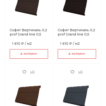
Софит Вертикаль 0,2
Софит Вертикаль 0,2
prof Grand line 0,5
prof Grand line 0,5
Velur X с пленкой RR
Velur X с пленкой
32 темно-
RAL 9005 черный
1 610 ₽
/
м2
1 610 ₽
/
м2
коричневый
В КОРЗИНУ
В КОРЗИНУ