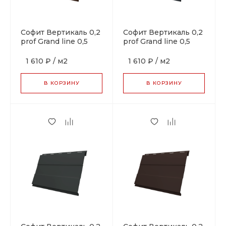
Софит Вертикаль 0,2
Софит Вертикаль 0,2
prof Grand line 0,5
prof Grand line 0,5
Velur X с пленкой
Velur X с пленкой
RAL 8017 шоколад
RAL 7024 мокрый
1 610 ₽
/
м2
1 610 ₽
/
м2
асфальт
В КОРЗИНУ
В КОРЗИНУ