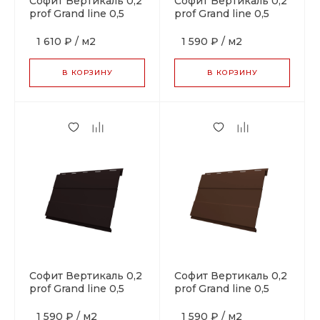
Софит Вертикаль 0,2
Софит Вертикаль 0,2
prof Grand line 0,5
prof Grand line 0,5
Velur X с пленкой
Velur X RR 32 темно-
RAL 7016
коричневый
1 610 ₽
/
м2
1 590 ₽
/
м2
антрацитово-серый
В КОРЗИНУ
В КОРЗИНУ
Софит Вертикаль 0,2
Софит Вертикаль 0,2
prof Grand line 0,5
prof Grand line 0,5
Velur X RAL 9005
Velur X RAL 8017
черный
шоколад
1 590 ₽
/
м2
1 590 ₽
/
м2