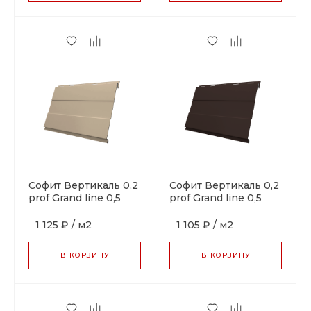
Софит Вертикаль 0,2
Софит Вертикаль 0,2
prof Grand line 0,5
prof Grand line 0,5
Satin с пленкой RAL
Satin RR 32 темно-
1015 светлая
коричневый
1 125 ₽
/
м2
1 105 ₽
/
м2
слоновая кость
В КОРЗИНУ
В КОРЗИНУ