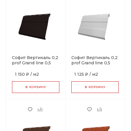
Софит Вертикаль 0,2
Софит Вертикаль 0,2
prof Grand line 0,5
prof Grand line 0,5
Satin с пленкой RAL
Satin с пленкой RAL
9005 черный
9003 сигнальный
1 150 ₽
/
м2
1 125 ₽
/
м2
белый
В КОРЗИНУ
В КОРЗИНУ