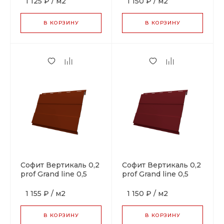
1 125 ₽
/
м2
1 150 ₽
/
м2
синий
красный
В КОРЗИНУ
В КОРЗИНУ
Софит Вертикаль 0,2
Софит Вертикаль 0,2
prof Grand line 0,5
prof Grand line 0,5
Satin с пленкой RAL
Satin с пленкой RAL
3009 оксидно-
3005 красное вино
1 155 ₽
/
м2
1 150 ₽
/
м2
красный
В КОРЗИНУ
В КОРЗИНУ