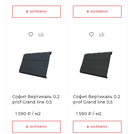
В КОРЗИНУ
В КОРЗИНУ
Софит Вертикаль 0,2
Софит Вертикаль 0,2
prof Grand line 0,5
prof Grand line 0,5
Velur X RAL 7024
Velur X RAL 7016
мокрый асфальт
антрацитово-серый
1 590 ₽
/
м2
1 590 ₽
/
м2
В КОРЗИНУ
В КОРЗИНУ