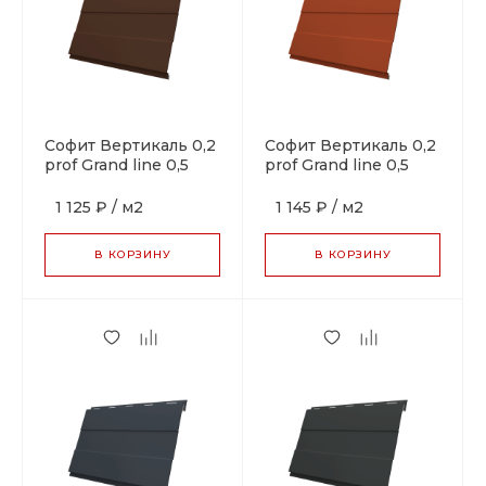
Софит Вертикаль 0,2
Софит Вертикаль 0,2
prof Grand line 0,5
prof Grand line 0,5
Satin с пленкой RAL
Satin с пленкой RAL
8017 шоколад
8004 терракота
1 125 ₽
/
м2
1 145 ₽
/
м2
В КОРЗИНУ
В КОРЗИНУ