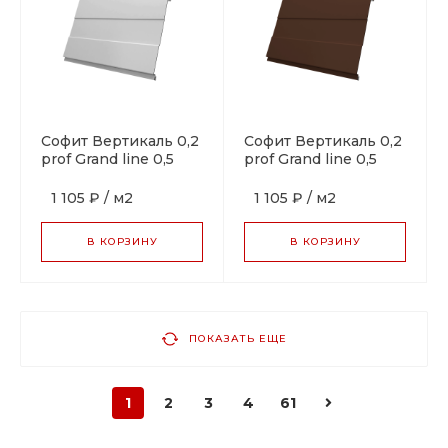
Софит Вертикаль 0,2
Софит Вертикаль 0,2
prof Grand line 0,5
prof Grand line 0,5
Satin RAL 9003
Satin RAL 8017
сигнальный белый
шоколад
1 105 ₽
/
м2
1 105 ₽
/
м2
В КОРЗИНУ
В КОРЗИНУ
ПОКАЗАТЬ ЕЩЕ
1
2
3
4
61