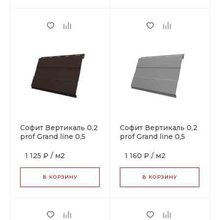
Софит Вертикаль 0,2
Софит Вертикаль 0,2
prof Grand line 0,5
prof Grand line 0,5
Satin с пленкой RR
Satin с пленкой RAL
32 темно-
9006бело-
1 125 ₽
/
м2
1 160 ₽
/
м2
коричневый
алюминиевый
В КОРЗИНУ
В КОРЗИНУ