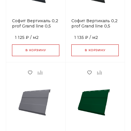
Софит Вертикаль 0,2
Софит Вертикаль 0,2
prof Grand line 0,5
prof Grand line 0,5
Satin с пленкой RAL
Satin с пленкой RAL
7024 мокрый
7016 антрацитово-
1 125 ₽
/
м2
1 135 ₽
/
м2
асфальт
серый
В КОРЗИНУ
В КОРЗИНУ