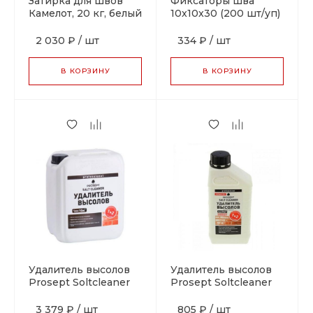
Затирка для швов
Фиксаторы шва
Камелот, 20 кг, белый
10x10x30 (200 шт/уп)
2 030 ₽
/
шт
334 ₽
/
шт
В КОРЗИНУ
В КОРЗИНУ
Удалитель высолов
Удалитель высолов
Prosept Soltcleaner
Prosept Soltcleaner
5л
1л
3 379 ₽
/
шт
805 ₽
/
шт